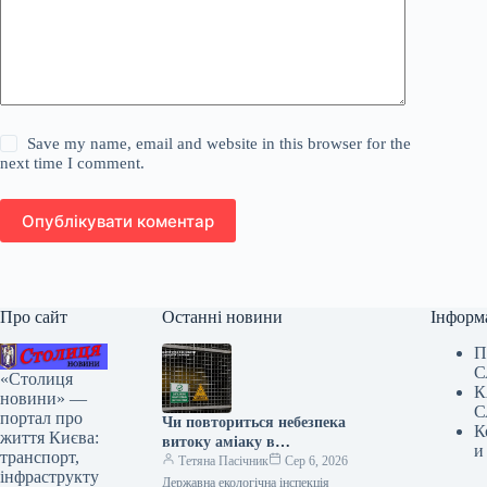
Save my name, email and website in this browser for the
next time I comment.
Опублікувати коментар
Про сайт
Останні новини
Інформ
П
С
«Столиця
К
новини» —
С
портал про
Чи повториться небезпека
К
життя Києва:
витоку аміаку в
и
транспорт,
Голосіївському районі Києва,
Тетяна Пасічник
Сер 6, 2026
інфраструкту
стало відомо.
Державна екологічна інспекція