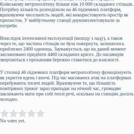
Київському метрополітену більше ніж 10 000 складаних стільців.
Потрібну кількість розподілили на 46 підземних платформ,
враховуючи чисельність людей, які використовують простір як
прихисток. У майбутньому станції доукомплектовували за
потреби.
Внаслідок інтенсивної експлуатації (виходу з ладу), а також
через те, що частина стільців не була повернута, залишилось
приблизно 2400 одиниць. Зауважується, що на даний момент
заплановано придбати 4460 складаних крісел. До пасажирів
звертаються з проханням бережно ставитися до власності.
У столиці 46 підземних платформ метрополітену функціонують
як укриття вдень і вночі. Під час масованих атак на платформах
перебувають тисячі людей. Враховуючи те, що більшість
повітряних тривог зараз припадає на нічний час, громадян
закликають мати при собі теплі речі, оскільки на станціях досить
холодно.
Submit Rating
Rate this item:
No votes yet.