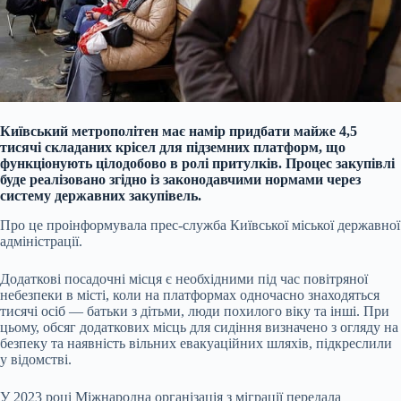
Київський метрополітен має намір придбати майже 4,5
тисячі складаних крісел для підземних платформ, що
функціонують цілодобово в ролі притулків. Процес закупівлі
буде реалізовано згідно із законодавчими нормами через
систему державних закупівель.
Про це проінформувала прес-служба Київської міської державної
адміністрації.
Додаткові посадочні місця є необхідними під час повітряної
небезпеки в місті, коли на платформах одночасно знаходяться
тисячі осіб — батьки з дітьми, люди похилого віку та інші. При
цьому, обсяг додаткових місць для сидіння визначено з огляду на
безпеку та наявність вільних евакуаційних шляхів, підкреслили
у відомстві.
У 2023 році Міжнародна організація з міграції передала