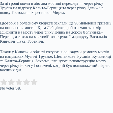
За ці гроші ввели в дію два мостові переходи — через річку
Трубіж на відрізку Калита–Бервиця та через річку Здвиж на
шляху Гостомель–Берестянка–Мирча.
Цьогоріч в обласному бюджеті заклали ще 90 мільйонів гривень
на оновлення мостів. Крім Лебедівки, роботи мають намір
здійснити на мосту через річку Ірпінь на дорозі Яблунівка–
Перевіз, а також на мостовій конструкції маршруту Васильків–
Княжичі–Лука–Гореничі.
Також у Київській області готують нові задуми ремонту мостів
на напрямках Музичі–Грузьке, Шевченкове–Русанів–Кулажинці
та Калита–Бервиця. Зокрема, планують реконструкцію мосту
через річку Рокач у Гостомелі, котрий був пошкоджений під час
воєнних дій.
Submit Rating
Rate this item:
No votes yet.