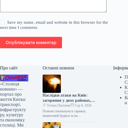
Save my name, email and website in this browser for the
next time I comment.
Опублікувати коментар
Про сайт
Останні новини
Інформ
П
С
«Столиця
К
новини» —
С
портал про
Наслідки атаки на Київ:
К
життя Києва:
загоряння у двох районах,
и
транспорт,
одна людина загинула, є
Тетяна Пасічник
Сер 8, 2026
інфраструкту
постраждалі (оновлено)
Пожежі спалахнули в гаражах,
ру, культуру
нежитловій будівлі та на
та економіку
промисловому об’єкті Внаслідок
столиці. Ми
російського нападу на Київ у ніч на 8