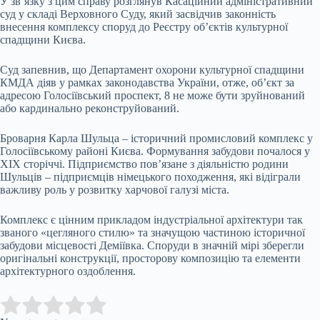
У зв’язку з цим справу розглянув Касаційний адміністративний
суд у складі Верховного Суду, який засвідчив законність
внесення комплексу споруд до Реєстру об’єктів культурної
спадщини Києва.
Суд запевнив, що Департамент охорони культурної спадщини
КМДА діяв у рамках законодавства України, отже, об’єкт за
адресою Голосіївський проспект, 8 не може бути зруйнований
або кардинально реконструйований.
Броварня Карла Шульца – історичний промисловий комплекс у
Голосіївському районі Києва. Формування забудови почалося у
ХІХ сторіччі. Підприємство пов’язане з діяльністю родини
Шульців – підприємців німецького походження, які відіграли
важливу роль у розвитку харчової галузі міста.
Комплекс є цінним прикладом індустріальної архітектури так
званого «цегляного стилю» та значущою частиною історичної
забудови місцевості Деміївка. Споруди в значній мірі зберегли
оригінальні конструкції, просторову композицію та елементи
архітектурного оздоблення.
Submit Rating
Rate this item: