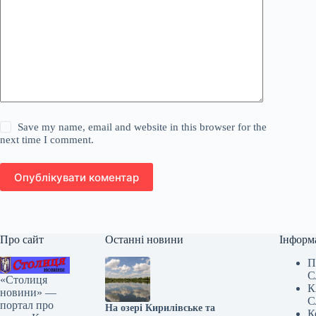
Save my name, email and website in this browser for the
next time I comment.
Опублікувати коментар
Про сайт
Останні новини
Інформ
П
С
«Столиця
К
новини» —
С
портал про
На озері Кирилівське та
К