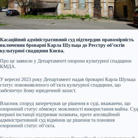
Касаційний адміністративний суд підтвердив правомірність
включення броварні Карла Шульца до Реєстру об’єктів
культурної спадщини Києва.
Про це заявили у Департаменті охорони культурної спадщини
КМДА.
У вересні 2023 року Департамент надав броварні Карла Шульца
статус нововиявленого об’єкта культурної спадщини, що
забезпечує йому юридичний захист.
Власник споруд заперечував це рішення в суді, вважаючи, що
охоронний статус обмежує можливості використання майна. Суд
першої інстанції підтримав позивача, проте апеляційний
адміністративний суд відмінив це рішення та поновив
охоронний статус об’єкта.