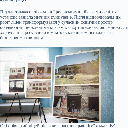
Під час тимчасової окупації російськими військами освітня
установа зазнала значних руйнувань. Після відновлювальних
робіт ліцей трансформувався у сучасний освітній простір,
обладнаний оновленими класами, спортивною залою, зоною для
харчування, ресурсною кімнатою, кабінетом психолога та
безпековим сховищем.
Олізарівський ліцей після визволення краю.
Київська ОВА