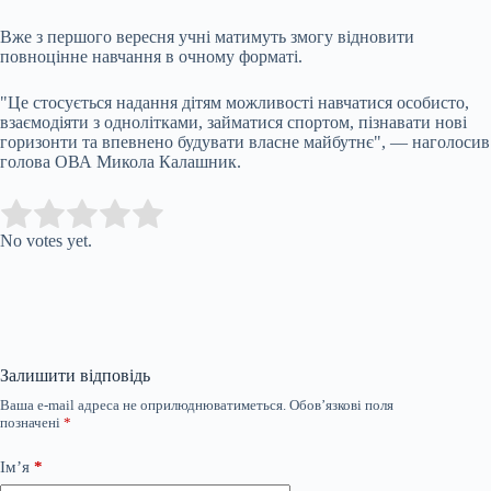
Вже з першого вересня учні матимуть змогу відновити
повноцінне навчання в очному форматі.
"Це стосується надання дітям можливості навчатися особисто,
взаємодіяти з однолітками, займатися спортом, пізнавати нові
горизонти та впевнено будувати власне майбутнє", — наголосив
голова ОВА Микола Калашник.
Submit Rating
Rate this item:
No votes yet.
Залишити відповідь
Ваша e-mail адреса не оприлюднюватиметься.
Обов’язкові поля
позначені
*
Ім’я
*