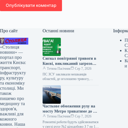
Опублікувати коментар
Про сайт
Останні новини
Інформ
П
С
«Столиця
К
новини» —
С
портал про
Сигнал повітряної тривоги в
К
життя Києва:
Києві, викликаний загрозою
и
транспорт,
балістичних ракет, тривав
Тетяна Пасічник
Сер 7, 2026
інфраструкту
обмежений час.
ПС ЗСУ закликали мешканців
ру, культуру
областей, де оголошено тривогу,
та економіку
негайно йти до сховищ та залишатися
столиці. Ми
там до офіційного сигналу про
відбій…
також
пишемо про
медицину та
Часткове обмеження руху на
здоров'я,
мосту Метро триватиме до 10
важливі для
серпня (візуалізація)
Тетяна Пасічник
Сер 7, 2026
кожного
Ремонтні роботи будуть здійснюватися
кияни. Наша
у смузі руху №2 цілодобово З 7 по 10