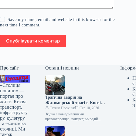
Save my name, email and website in this browser for the
next time I comment.
Опублікувати коментар
Про сайт
Останні новини
Інформ
П
С
«Столиця
К
новини» —
С
портал про
Трагічна аварія на
К
життя Києва:
Житомирській трасі в Києві:
и
транспорт,
жертвою стала жінка і
Тетяна Пасічник
Сер 10, 2026
інфраструкту
дворічна дитина.
Згідно з повідомленнями
ру, культуру
правоохоронців, попередньо водій
та економіку
перебував у тверезому стані У
столиці. Ми
понеділок, 10 серпня, приблизно о 5:50
ранку на Житомирському…
також