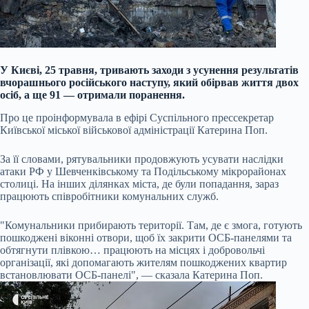
У Києві, 25 травня, тривають заходи з усунення результатів
вчорашнього російського наступу, який обірвав життя двох
осіб, а ще 91 — отримали поранення.
Про це проінформувала в ефірі Суспільного прессекретар
Київської міської військової адміністрації Катерина Поп.
За її словами, рятувальники продовжують усувати наслідки
атаки РФ у Шевченківському та Подільському мікрорайонах
столиці. На інших ділянках міста, де були попадання, зараз
працюють співробітники комунальних служб.
"Комунальники прибирають території. Там, де є змога, готують
пошкоджені віконні отвори, щоб їх закрити ОСБ-панелями та
обтягнути плівкою… працюють на місцях і добровольчі
організації, які допомагають жителям пошкоджених квартир
встановлювати ОСБ-панелі", — сказала Катерина Поп.