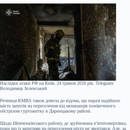
Наслідки атаки РФ на Київ, 24 травня 2026 рік.
Telegram/
Володимир Зеленський
Речниця КМВА також довела до відома, що наразі надійшло
шість запитів на переселення від мешканців понівеченого
обстрілом гуртожитку в Дарницькому районі.
Щодо Шевченківського району, де зруйнована п'ятиповерхівка,
поки що із запитами на переселення ніхто не звертався. Але, за