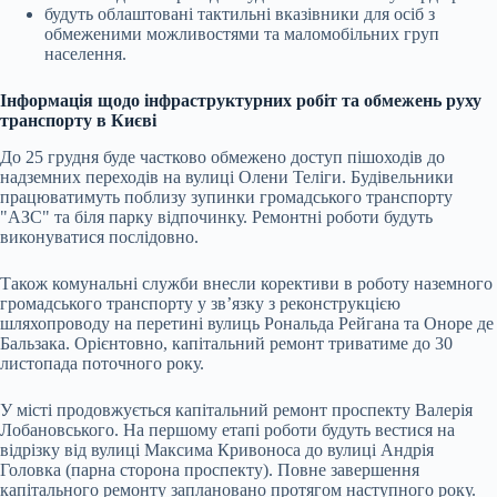
будуть облаштовані тактильні вказівники для осіб з
обмеженими можливостями та маломобільних груп
населення.
Інформація щодо інфраструктурних робіт та обмежень руху
транспорту в Києві
До 25 грудня буде частково обмежено доступ пішоходів до
надземних переходів на вулиці Олени Теліги. Будівельники
працюватимуть поблизу зупинки громадського транспорту
"АЗС" та біля парку відпочинку. Ремонтні роботи будуть
виконуватися послідовно.
Також комунальні служби внесли корективи в роботу наземного
громадського транспорту у зв’язку з реконструкцією
шляхопроводу на перетині вулиць Рональда Рейгана та Оноре де
Бальзака. Орієнтовно, капітальний ремонт триватиме до 30
листопада поточного року.
У місті продовжується капітальний ремонт проспекту Валерія
Лобановського. На першому етапі роботи будуть вестися на
відрізку від вулиці Максима Кривоноса до вулиці Андрія
Головка (парна сторона проспекту). Повне завершення
капітального ремонту заплановано протягом наступного року.