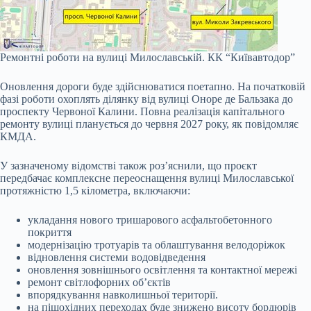
Ремонтні роботи на вулиці Милославській.
КК “Київавтодор”
Оновлення дороги буде здійснюватися поетапно. На початковій
фазі роботи охоплять ділянку від вулиці Оноре де Бальзака до
проспекту Червоної Калини. Повна реалізація капітального
ремонту вулиці планується до червня 2027 року, як повідомляє
КМДА.
У зазначеному відомстві також роз’яснили, що проєкт
передбачає комплексне переоснащення вулиці Милославської
протяжністю 1,5 кілометра, включаючи:
укладання нового тришарового асфальтобетонного
покриття
модернізацію тротуарів та облаштування велодоріжок
відновлення системи водовідведення
оновлення зовнішнього освітлення та контактної мережі
ремонт світлофорних об’єктів
впорядкування навколишньої території.
на пішохідних переходах буде знижено висоту бордюрів