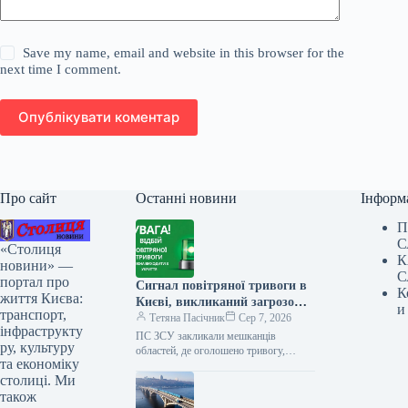
Save my name, email and website in this browser for the
next time I comment.
Опублікувати коментар
Про сайт
Останні новини
Інформ
П
С
«Столиця
К
новини» —
С
портал про
Сигнал повітряної тривоги в
К
життя Києва:
Києві, викликаний загрозою
и
транспорт,
балістичних ракет, тривав
Тетяна Пасічник
Сер 7, 2026
інфраструкту
обмежений час.
ПС ЗСУ закликали мешканців
ру, культуру
областей, де оголошено тривогу,
та економіку
негайно йти до сховищ та залишатися
столиці. Ми
там до офіційного сигналу про
відбій…
також