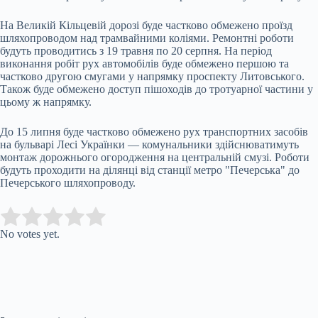
На Великій Кільцевій дорозі буде частково обмежено проїзд
шляхопроводом над трамвайними коліями. Ремонтні роботи
будуть проводитись з 19 травня по 20 серпня. На період
виконання робіт рух автомобілів буде обмежено першою та
частково другою смугами у напрямку проспекту Литовського.
Також буде обмежено доступ пішоходів до тротуарної частини у
цьому ж напрямку.
До 15 липня буде частково обмежено рух транспортних засобів
на бульварі Лесі Українки — комунальники здійснюватимуть
монтаж дорожнього огородження на центральній смузі. Роботи
будуть проходити на ділянці від станції метро "Печерська" до
Печерського шляхопроводу.
Submit Rating
Rate this item:
No votes yet.