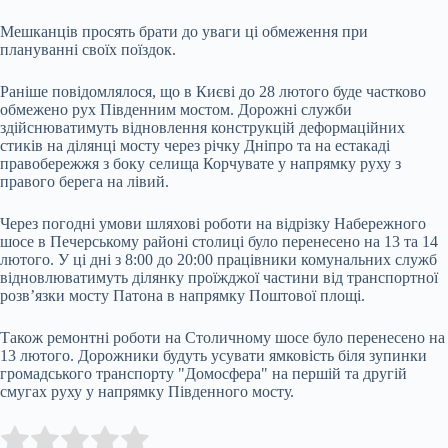
Мешканців просять брати до уваги ці обмеження при
плануванні своїх поїздок.
Раніше повідомлялося, що в Києві до 28 лютого буде частково
обмежено рух Південним мостом. Дорожні служби
здійснюватимуть відновлення конструкцій деформаційних
стиків на ділянці мосту через річку Дніпро та на естакаді
правобережжя з боку селища Корчувате у напрямку руху з
правого берега на лівий.
Через погодні умови шляхові роботи на відрізку Набережного
шосе в Печерському районі столиці було перенесено на 13 та 14
лютого. У ці дні з 8:00 до 20:00 працівники комунальних служб
відновлюватимуть ділянку проїжджої частини від транспортної
розв’язки мосту Патона в напрямку Поштової площі.
Також ремонтні роботи на Столичному шосе було перенесено на
13 лютого. Дорожники будуть усувати ямковість біля зупинки
громадського транспорту "Домосфера" на першій та другій
смугах руху у напрямку Південного мосту.
Submit Rating
Rate this item: