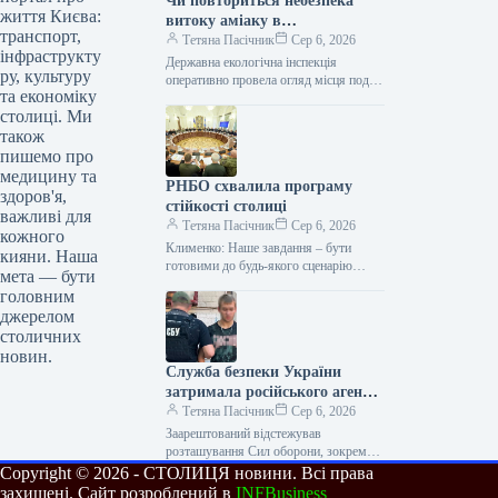
Чи повториться небезпека
життя Києва:
витоку аміаку в
транспорт,
Голосіївському районі Києва,
Тетяна Пасічник
Сер 6, 2026
інфраструкту
стало відомо.
Державна екологічна інспекція
ру, культуру
оперативно провела огляд місця події
та економіку
Витік аміаку в Голосіївському районі
столиці. Ми
Києва оперативно локалізований,
повторної загрози немає. Про…
також
пишемо про
медицину та
РНБО схвалила програму
здоров'я,
стійкості столиці
важливі для
Тетяна Пасічник
Сер 6, 2026
кожного
Клименко: Наше завдання – бути
кияни. Наша
готовими до будь-якого сценарію
мета — бути
Сьогодні, 5 серпня, відбулося зібрання
головним
РНБО. На ньому було розглянуто
джерелом
стан…
столичних
новин.
Служба безпеки України
затримала російського агента,
який надавав координати для
Тетяна Пасічник
Сер 6, 2026
ударів балістичними
Заарештований відстежував
ракетами по Києву.
розташування Сил оборони, зокрема
позиції блокпостів та місця базування
Copyright © 2026 - СТОЛИЦЯ новини. Всі права
українських безпілотних комплексів
захищені. Сайт розроблений в
INFBusiness