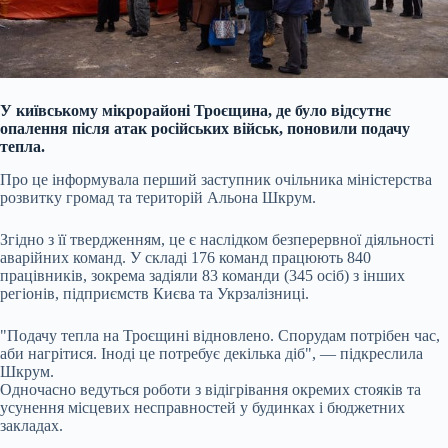
У київському мікрорайоні Троєщина, де було відсутнє
опалення після атак російських військ, поновили подачу
тепла.
Про це інформувала перший заступник очільника міністерства
розвитку громад та територій Альона Шкрум.
Згідно з її твердженням, це є наслідком безперервної діяльності
аварійних команд. У складі 176 команд працюють 840
працівників, зокрема задіяли 83 команди (345 осіб) з інших
регіонів, підприємств Києва та Укрзалізниці.
"Подачу тепла на Троєщині відновлено. Спорудам потрібен час,
аби нагрітися. Іноді це потребує декілька діб", — підкреслила
Шкрум.
Одночасно ведуться роботи з відігрівання окремих стояків та
усунення місцевих несправностей у будинках і бюджетних
закладах.