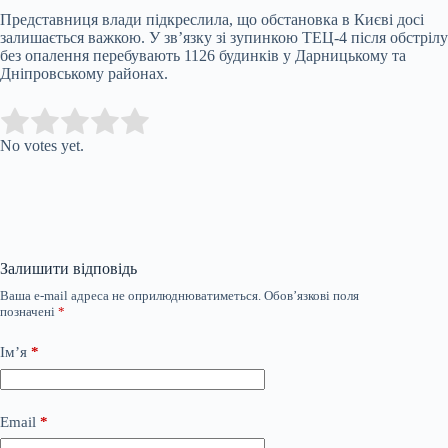
Представниця влади підкреслила, що обстановка в Києві досі
залишається важкою. У зв’язку зі зупинкою ТЕЦ-4 після обстрілу
без опалення перебувають 1126 будинків у Дарницькому та
Дніпровському районах.
Submit Rating
Rate this item:
No votes yet.
Залишити відповідь
Ваша e-mail адреса не оприлюднюватиметься.
Обов’язкові поля
позначені
*
Ім’я
*
Email
*