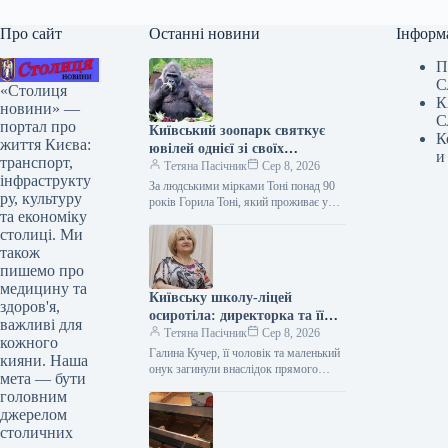
Про сайт
Останні новини
Інформ
П
С
«Столиця
К
новини» —
С
портал про
Київський зоопарк святкує
К
життя Києва:
ювілей однієї зі своїх
и
транспорт,
найстарших мешканок –
Тетяна Пасічник
Сер 8, 2026
інфраструкту
горили.
За людськими мірками Тоні понад 90
ру, культуру
років Горила Тоні, який проживає у
та економіку
Київському зоопарку, святкує своє 52-
столиці. Ми
річчя. З нагоди свята…
також
пишемо про
медицину та
Київську школу-ліцей
здоров'я,
осиротіла: директорка та її
важливі для
близькі загинули під час
Тетяна Пасічник
Сер 8, 2026
кожного
обстрілу з боку РФ.
Галина Кучер, її чоловік та маленький
кияни. Наша
онук загинули внаслідок прямого
мета — бути
влучання російського дрона в будинок
головним
Галина Кучер, керівниця київської
джерелом
школи-ліцею…
столичних