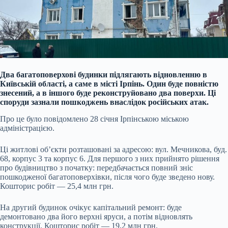
Два багатоповерхові будинки підлягають відновленню в
Київській області, а саме в місті Ірпінь. Один буде повністю
знесений, а в іншого буде реконструйовано два поверхи. Ці
споруди зазнали пошкоджень внаслідок російських атак.
Про це було повідомлено 28 січня Ірпінською міською
адміністрацією.
Ці житлові об’єкти розташовані за адресою: вул. Мечникова, буд.
68, корпус 3 та корпус 6. Для першого з них прийнято рішення
про будівництво з початку: передбачається повний зніс
пошкодженої багатоповерхівки, після чого буде зведено нову.
Кошторис робіт — 25,4 млн грн.
На другий будинок очікує капітальний ремонт: буде
демонтовано два його верхні яруси, а потім відновлять
конструкції. Кошторис робіт — 19,2 млн грн.