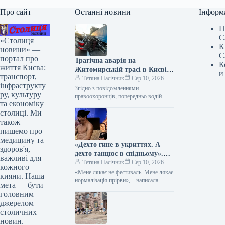
Про сайт
Останні новини
Інформ
П
С
«Столиця
К
новини» —
С
портал про
Трагічна аварія на
К
життя Києва:
Житомирській трасі в Києві:
и
транспорт,
жертвою стала жінка і
Тетяна Пасічник
Сер 10, 2026
інфраструкту
дворічна дитина.
Згідно з повідомленнями
ру, культуру
правоохоронців, попередньо водій
та економіку
перебував у тверезому стані У
столиці. Ми
понеділок, 10 серпня, приблизно о 5:50
ранку на Житомирському…
також
пишемо про
медицину та
«Дехто гине в укриттях. А
здоров'я,
дехто танцює в спідньому».
важливі для
Медикиня розкритикувала
Тетяна Пасічник
Сер 10, 2026
кожного
відомий етнофестиваль у
«Мене лякає не фестиваль. Мене лякає
кияни. Наша
Києві
нормалізація прірви», – написала
мета — бути
Михайлова Існував чіткий дрес-код,
головним
який становить важливу складову
джерелом
свята –…
столичних
новин.