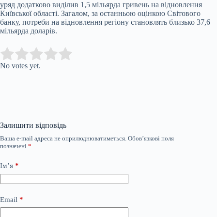
уряд додатково виділив 1,5 мільярда гривень на відновлення
Київської області. Загалом, за останньою оцінкою Світового
банку, потреби на відновлення регіону становлять близько 37,6
мільярда доларів.
Submit Rating
Rate this item:
No votes yet.
Залишити відповідь
Ваша e-mail адреса не оприлюднюватиметься.
Обов’язкові поля
позначені
*
Ім’я
*
Email
*