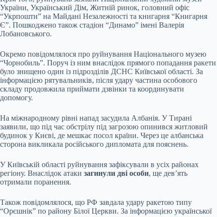
України, Український Дім, Житній ринок, головний офіс
“Укрпошти” на Майдані Незалежності та книгарня “Книгарня
Є”. Пошкоджено також стадіон “Динамо” імені Валерія
Лобановського.
Окремо повідомлялося про руйнування Національного музею
“Чорнобиль”. Поруч із ним внаслідок прямого попадання ракети
було знищено один із підрозділів ДСНС Київської області. За
інформацією рятувальників, після удару частина особового
складу продовжила приймати дзвінки та координувати
допомогу.
На міжнародному рівні напад засудила Албанія. У Тирані
заявили, що під час обстрілу під загрозою опинився житловий
будинок у Києві, де мешкає посол країни. Через це албанська
сторона викликала російського дипломата для пояснень.
У Київській області руйнування зафіксували в усіх районах
регіону. Внаслідок атаки
загинули дві особи
, ще дев’ять
отримали поранення.
Також повідомлялося, що РФ завдала удару ракетою типу
“Орєшнік” по району Білої Церкви. За інформацією української