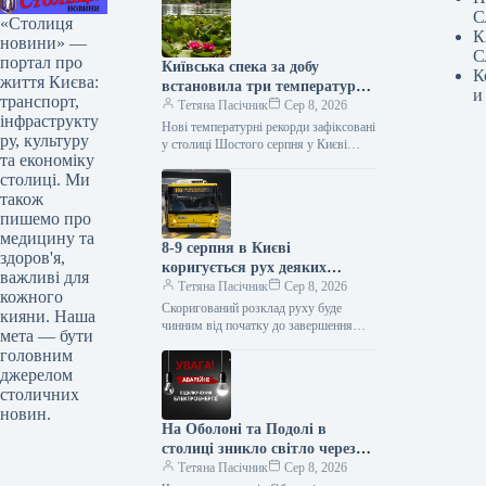
С
«Столиця
К
новини» —
С
портал про
Київська спека за добу
К
життя Києва:
встановила три температурні
и
транспорт,
рекорди
Тетяна Пасічник
Сер 8, 2026
інфраструкту
Нові температурні рекорди зафіксовані
ру, культуру
у столиці Шостого серпня у Києві
та економіку
синоптиками було зафіксовано три
столиці. Ми
температурні рекорди для цієї
конкретної дати.…
також
пишемо про
медицину та
8-9 серпня в Києві
здоров'я,
коригується рух деяких
важливі для
автобусів та тролейбуса № 34:
Тетяна Пасічник
Сер 8, 2026
кожного
повний список
Скоригований розклад руху буде
кияни. Наша
чинним від початку до завершення
мета — бути
ярмарків У суботу та неділю, 8 і 9
головним
серпня, у столиці…
джерелом
столичних
новин.
На Оболоні та Подолі в
столиці зникло світло через
аварійну ситуацію
Тетяна Пасічник
Сер 8, 2026