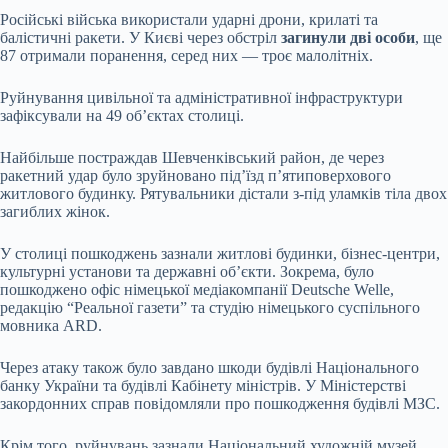
Російські війська використали ударні дрони, крилаті та
балістичні ракети. У Києві через обстріл
загинули дві особи
, ще
87 отримали поранення, серед них — троє малолітніх.
Руйнування цивільної та адміністративної інфраструктури
зафіксували на 49 об’єктах столиці.
Найбільше постраждав Шевченківський район, де через
ракетний удар було зруйновано під’їзд п’ятиповерхового
житлового будинку. Рятувальники дістали з-під уламків тіла двох
загиблих жінок.
У столиці пошкоджень зазнали житлові будинки, бізнес-центри,
культурні установи та державні об’єкти. Зокрема, було
пошкоджено офіс німецької медіакомпанії Deutsche Welle,
редакцію “Реальної газети” та студію німецького суспільного
мовника ARD.
Через атаку також було завдано шкоди будівлі Національного
банку України та будівлі Кабінету міністрів. У Міністерстві
закордонних справ повідомляли про пошкодження будівлі МЗС.
Крім того, руйнувань зазнали Національний художній музей