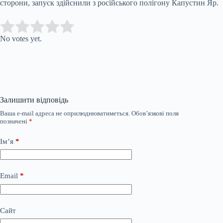
сторони, запуск здійснили з російського полігону Капустин Яр.
Submit Rating
Rate this item:
No votes yet.
Залишити відповідь
Ваша e-mail адреса не оприлюднюватиметься.
Обов’язкові поля
позначені
*
Ім’я
*
Email
*
Сайт