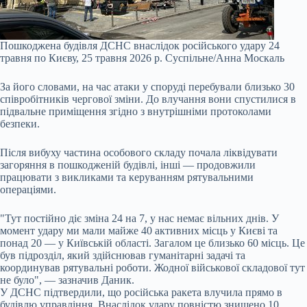
Пошкоджена будівля ДСНС внаслідок російського удару 24
травня по Києву, 25 травня 2026 р.
Cуспільне/Анна Москаль
За його словами, на час атаки у споруді перебували близько 30
співробітників чергової зміни. До влучання вони спустилися в
підвальне приміщення згідно з внутрішніми протоколами
безпеки.
Після вибуху частина особового складу почала ліквідувати
загоряння в пошкодженій будівлі, інші — продовжили
працювати з викликами та керуванням рятувальними
операціями.
"Тут постійно діє зміна 24 на 7, у нас немає вільних днів. У
момент удару ми мали майже 40 активних місць у Києві та
понад 20 — у Київській області. Загалом це близько 60 місць. Це
був підрозділ, який здійснював гуманітарні задачі та
координував рятувальні роботи. Жодної військової складової тут
не було", — зазначив Даник.
У ДСНС підтвердили, що російська ракета влучила прямо в
будівлю управління. Внаслідок удару повністю знищено 10