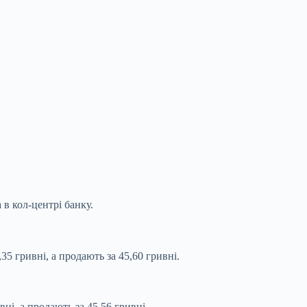
 в кол-центрі банку.
5 гривні, а продають за 45,60 гривні.
ні, а продають за 45,56 гривні.