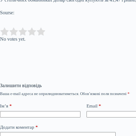
Sourse:
Submit Rating
Rate this item:
No votes yet.
Залишити відповідь
Ваша e-mail адреса не оприлюднюватиметься.
Обов’язкові поля позначені
*
Ім’я
*
Email
*
Додати коментар
*