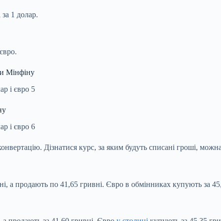
за 1 долар.
євро.
ми
Мінфіну
ну
 конвертацію. Дізнатися курс, за яким будуть списані гроші, можна
, а продають по 41,65 гривні. Євро в обмінниках купують за 45,3
 а продають за 41,60 гривні. Євро
у столиці
купують за 45,35 грив