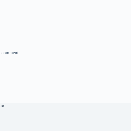
 I comment.
ни