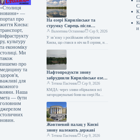
П
С
«Столиця
К
новини» —
С
портал про
На озері Кирилівське та
К
життя Києва:
струмку Сирець після
и
транспорт,
російської атаки знову
Валентина Остапенко
Сер 9, 2026
інфраструкту
зафіксовано наявність
У зв’язку з російським обстрілом
ру, культуру
нафтопродуктів.
Києва, що стався в ніч на 8 серпня, на
та економіку
Кирилівському озері та в струмку
столиці. Ми
Сирець…
також
пишемо про
медицину та
Нафтопродукти знову
здоров'я,
забруднили Кирилівське озеро
важливі для
у Києві.
Тетяна Пасічник
Сер 9, 2026
кожного
КМДА: через зливи обірвалися всі
кияни. Наша
загороджувальні бони на озері На
мета — бути
Кирилівському озері та в струмку
головним
Сирець у столиці знову зафіксовано…
джерелом
столичних
новин.
Жовтневий палац у Києві
знову належить державі
Тетяна Пасічник
Сер 9, 2026