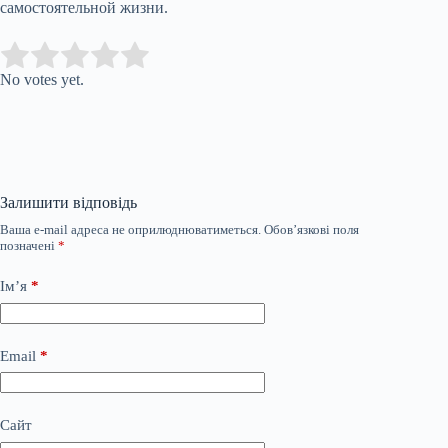
самостоятельной жизни.
Submit Rating
Rate this item:
No votes yet.
Залишити відповідь
Ваша e-mail адреса не оприлюднюватиметься.
Обов’язкові поля
позначені
*
Ім’я
*
Email
*
Сайт