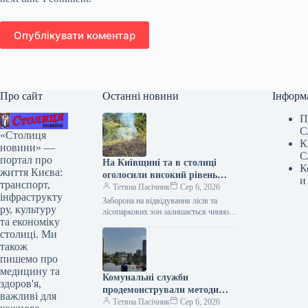
Опублікувати коментар
Про сайт
Останні новини
Інформ
П
С
«Столиця
К
новини» —
С
портал про
На Київщині та в столиці
К
життя Києва:
оголосили високий рівень
и
транспорт,
пожежної небезпеки.
Тетяна Пасічник
Сер 6, 2026
інфраструкту
Заборона на відвідування лісів та
ру, культуру
лісопаркових зон залишається чинною
та економіку
у столиці під час воєнного стану
столиці. Ми
Завтра, 7 серпня, у Києві…
також
пишемо про
медицину та
Комунальні служби
здоров'я,
продемонстрували методи
важливі для
очищення Кирилівського
Тетяна Пасічник
Сер 6, 2026