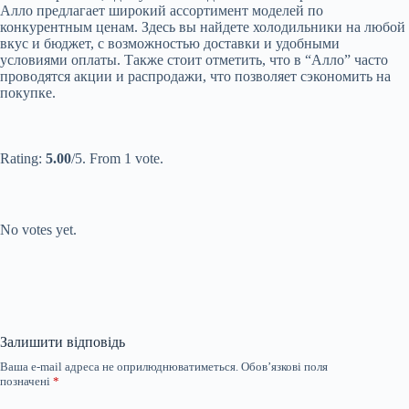
Алло предлагает широкий ассортимент моделей по
конкурентным ценам. Здесь вы найдете холодильники на любой
вкус и бюджет, с возможностью доставки и удобными
условиями оплаты. Также стоит отметить, что в “Алло” часто
проводятся акции и распродажи, что позволяет сэкономить на
покупке.
Submit Rating
Rate this item:
Rating:
5.00
/5. From 1 vote.
Submit Rating
Rate this item:
No votes yet.
Залишити відповідь
Ваша e-mail адреса не оприлюднюватиметься.
Обов’язкові поля
позначені
*